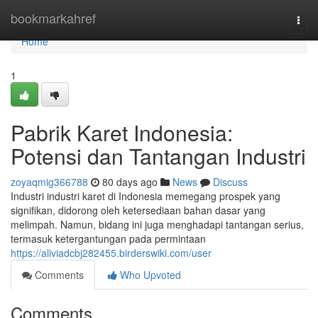
Home
bookmarkahref
Togg
navi
Home
1
Pabrik Karet Indonesia:
Potensi dan Tantangan Industri
zoyaqmig366788
80 days ago
News
Discuss
Industri industri karet di Indonesia memegang prospek yang
signifikan, didorong oleh ketersediaan bahan dasar yang
melimpah. Namun, bidang ini juga menghadapi tantangan serius,
termasuk ketergantungan pada permintaan
https://aliviadcbj282455.birderswiki.com/user
Comments
Who Upvoted
Comments