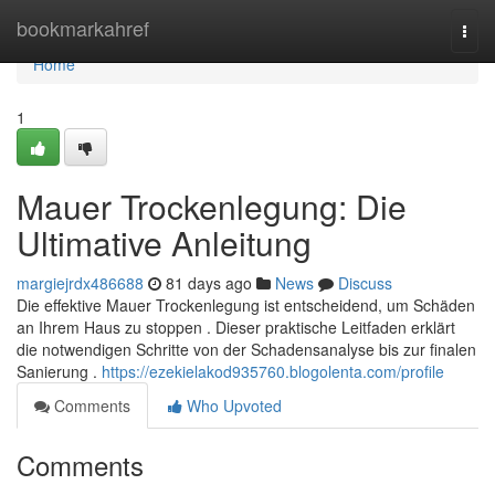
Home
bookmarkahref
Togg
navi
Home
1
Mauer Trockenlegung: Die
Ultimative Anleitung
margiejrdx486688
81 days ago
News
Discuss
Die effektive Mauer Trockenlegung ist entscheidend, um Schäden
an Ihrem Haus zu stoppen . Dieser praktische Leitfaden erklärt
die notwendigen Schritte von der Schadensanalyse bis zur finalen
Sanierung .
https://ezekielakod935760.blogolenta.com/profile
Comments
Who Upvoted
Comments