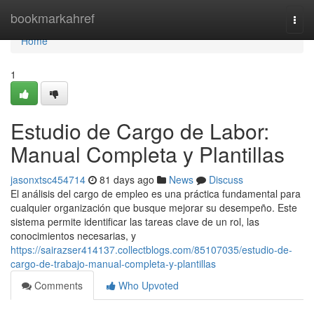
Home
bookmarkahref
Togg
navi
Home
1
Estudio de Cargo de Labor:
Manual Completa y Plantillas
jasonxtsc454714
81 days ago
News
Discuss
El análisis del cargo de empleo es una práctica fundamental para
cualquier organización que busque mejorar su desempeño. Este
sistema permite identificar las tareas clave de un rol, las
conocimientos necesarias, y
https://sairazser414137.collectblogs.com/85107035/estudio-de-
cargo-de-trabajo-manual-completa-y-plantillas
Comments
Who Upvoted