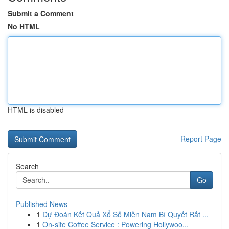
Submit a Comment
No HTML
HTML is disabled
Report Page
Search
Go
Published News
1
Dự Đoán Kết Quả Xổ Số Miền Nam Bí Quyết Rất ...
1
On-site Coffee Service : Powering Hollywoo...