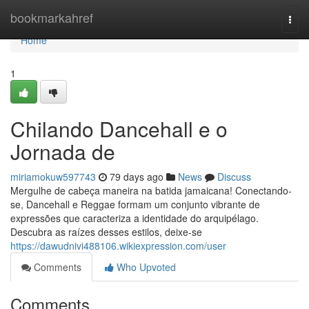
Home
bookmarkahref
Togg
navi
Home
1
Chilando Dancehall e o
Jornada de
miriamokuw597743
79 days ago
News
Discuss
Mergulhe de cabeça maneira na batida jamaicana! Conectando-
se, Dancehall e Reggae formam um conjunto vibrante de
expressões que caracteriza a identidade do arquipélago.
Descubra as raízes desses estilos, deixe-se
https://dawudnivi488106.wikiexpression.com/user
Comments
Who Upvoted
Comments