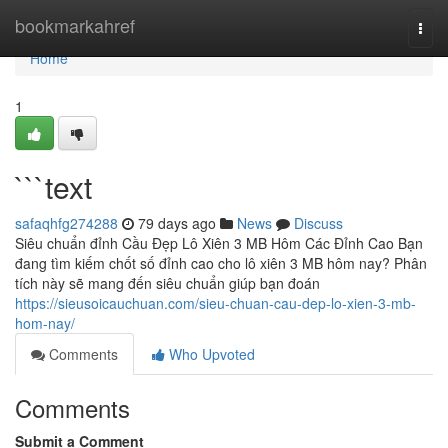
Home
bookmarkahref
Togg
navi
Home
1
```text
safaqhfg274288
79 days ago
News
Discuss
Siêu chuẩn đỉnh Cầu Đẹp Lô Xiên 3 MB Hôm Các Đỉnh Cao Bạn
đang tìm kiếm chốt số đỉnh cao cho lô xiên 3 MB hôm nay? Phân
tích này sẽ mang đến siêu chuẩn giúp bạn đoán
https://sieusoicauchuan.com/sieu-chuan-cau-dep-lo-xien-3-mb-
hom-nay/
Comments
Who Upvoted
Comments
Submit a Comment