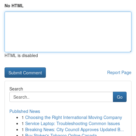
No HTML
HTML is disabled
Report Page
Search
Go
Published News
1
Choosing the Right International Moving Company
1
Service Laptop: Troubleshooting Common Issues
1
Breaking News: City Council Approves Updated B...
1
Buy Stoker's Tobacco Online Canada