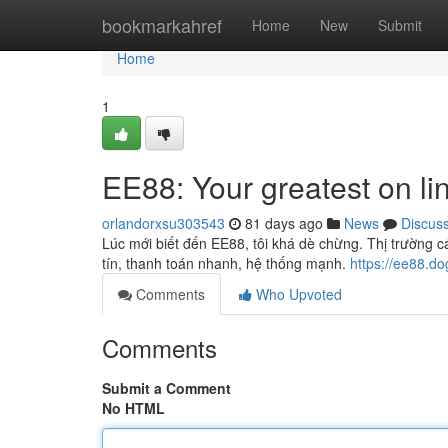
Home
bookmarkahref
Home
New
Submit
Home
1
EE88: Your greatest on li
orlandorxsu303543
81 days ago
News
Discus
Lúc mới biết đến EE88, tôi khá dè chừng. Thị trường c
tín, thanh toán nhanh, hệ thống mạnh.
https://ee88.do
Comments
Who Upvoted
Comments
Submit a Comment
No HTML