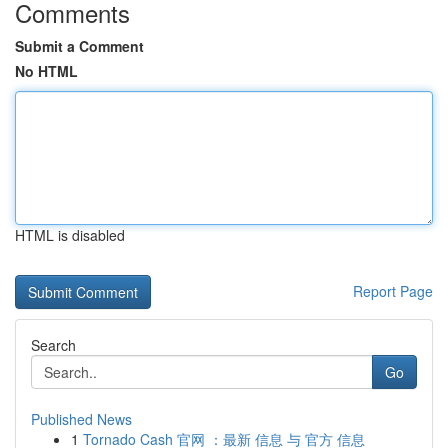
Comments
Submit a Comment
No HTML
HTML is disabled
Report Page
Search
Go
Published News
1
Tornado Cash 官网 ：最新 信息 与 官方 信息