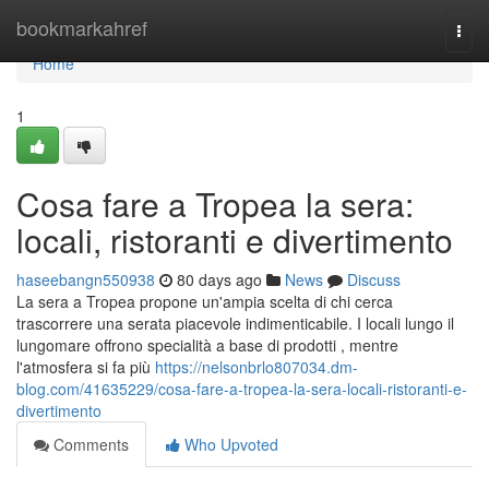
Home
bookmarkahref
Togg
navi
Home
1
Cosa fare a Tropea la sera:
locali, ristoranti e divertimento
haseebangn550938
80 days ago
News
Discuss
La sera a Tropea propone un'ampia scelta di chi cerca
trascorrere una serata piacevole indimenticabile. I locali lungo il
lungomare offrono specialità a base di prodotti , mentre
l'atmosfera si fa più
https://nelsonbrlo807034.dm-
blog.com/41635229/cosa-fare-a-tropea-la-sera-locali-ristoranti-e-
divertimento
Comments
Who Upvoted