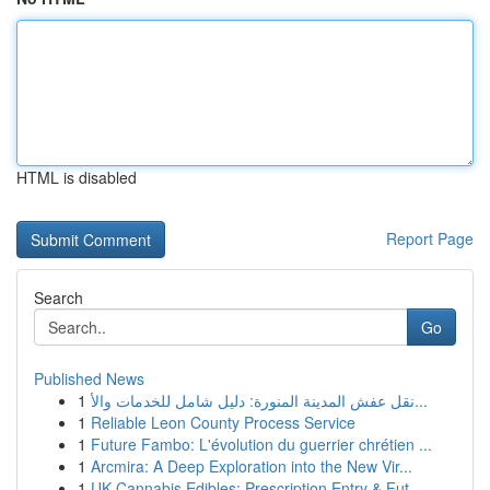
HTML is disabled
Report Page
Search
Go
Published News
1
نقل عفش المدينة المنورة: دليل شامل للخدمات والأ...
1
Reliable Leon County Process Service
1
Future Fambo: L'évolution du guerrier chrétien ...
1
Arcmira: A Deep Exploration into the New Vir...
1
UK Cannabis Edibles: Prescription Entry & Fut...