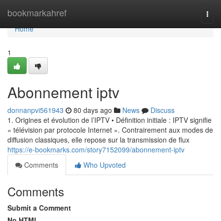
Home
bookmarkahref
Togg
navi
Home
1
Abonnement iptv
donnanpvi561943
80 days ago
News
Discuss
1. Origines et évolution de l’IPTV • Définition initiale : IPTV signifie
« télévision par protocole Internet ». Contrairement aux modes de
diffusion classiques, elle repose sur la transmission de flux
https://e-bookmarks.com/story7152099/abonnement-iptv
Comments
Who Upvoted
Comments
Submit a Comment
No HTML