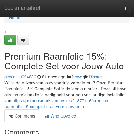
Home
bookmarkahref
Togg
navi
Home
1
Premium Raamfolie 15%:
Complete Set voor Jouw Auto
alexiailzn694836
81 days ago
News
Discuss
Wil je de privacy van jouw voertuig verbeteren ? Onze Premium
Raamfolie 15% Complete Set is de ideale manier ! Deze kit bevat
alle materialen die je nodig hebt voor een vakkundige installatie
van
https://pr1bookmarks.com/story21877116/premium-
raamfolie-15-complete-set-voor-jouw-auto
Comments
Who Upvoted
Comments