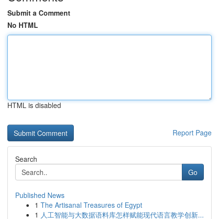
Submit a Comment
No HTML
HTML is disabled
Report Page
Search
Go
Published News
1
The Artisanal Treasures of Egypt
1
人工智能与大数据语料库怎样赋能现代语言教学创新...