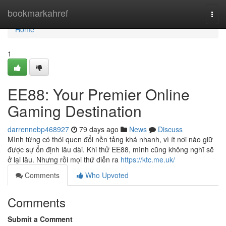
Home
bookmarkahref
Togg
navi
Home
1
EE88: Your Premier Online
Gaming Destination
darrennebp468927
79 days ago
News
Discuss
Mình từng có thói quen đổi nền tảng khá nhanh, vì ít nơi nào giữ
được sự ổn định lâu dài. Khi thử EE88, mình cũng không nghĩ sẽ
ở lại lâu. Nhưng rồi mọi thứ diễn ra
https://ktc.me.uk/
Comments
Who Upvoted
Comments
Submit a Comment