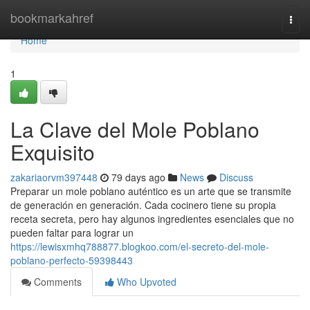
Home
bookmarkahref
Togg
navi
Home
1
La Clave del Mole Poblano
Exquisito
zakariaorvm397448
79 days ago
News
Discuss
Preparar un mole poblano auténtico es un arte que se transmite
de generación en generación. Cada cocinero tiene su propia
receta secreta, pero hay algunos ingredientes esenciales que no
pueden faltar para lograr un
https://lewisxmhq788877.blogkoo.com/el-secreto-del-mole-
poblano-perfecto-59398443
Comments
Who Upvoted