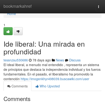
Home
bookmarkahref
Togg
navi
Home
1
Ide liberal: Una mirada en
profundidad
tessnzsu530686
78 days ago
News
Discuss
El ideal liberal, a menudo mal entendido , representa un sistema
de principios que destaca la independencia individual y los fueros
fundamentales. En el pasado, el liberalismo ha promovido la
contención
https://imogenkhyr498039.buscawiki.com/user
Comments
Who Upvoted
Comments