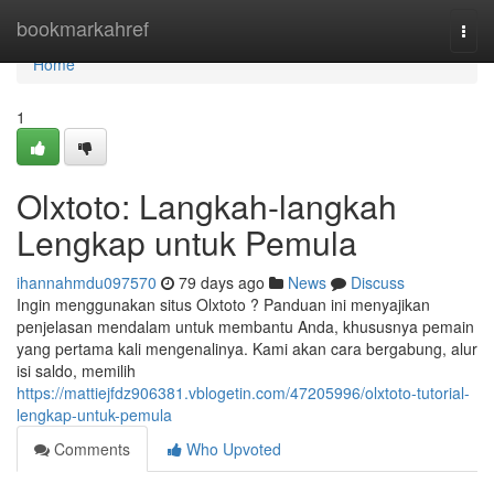
Home
bookmarkahref
Togg
navi
Home
1
Olxtoto: Langkah-langkah
Lengkap untuk Pemula
ihannahmdu097570
79 days ago
News
Discuss
Ingin menggunakan situs Olxtoto ? Panduan ini menyajikan
penjelasan mendalam untuk membantu Anda, khususnya pemain
yang pertama kali mengenalinya. Kami akan cara bergabung, alur
isi saldo, memilih
https://mattiejfdz906381.vblogetin.com/47205996/olxtoto-tutorial-
lengkap-untuk-pemula
Comments
Who Upvoted