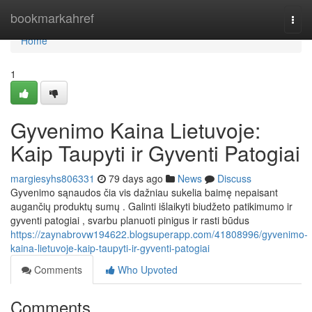
Home
bookmarkahref
Togg
navi
Home
1
Gyvenimo Kaina Lietuvoje:
Kaip Taupyti ir Gyventi Patogiai
margiesyhs806331
79 days ago
News
Discuss
Gyvenimo sąnaudos čia vis dažniau sukelia baimę nepaisant
augančių produktų sumų . Galinti išlaikyti biudžeto patikimumo ir
gyventi patogiai , svarbu planuoti pinigus ir rasti būdus
https://zaynabrovw194622.blogsuperapp.com/41808996/gyvenimo-
kaina-lietuvoje-kaip-taupyti-ir-gyventi-patogiai
Comments
Who Upvoted
Comments