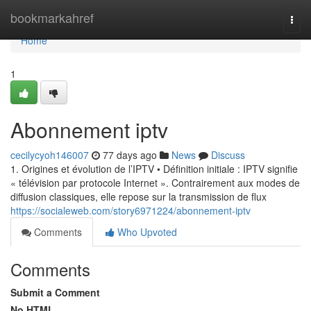
Home
bookmarkahref
Togg
navi
Home
1
Abonnement iptv
cecilycyoh146007
77 days ago
News
Discuss
1. Origines et évolution de l’IPTV • Définition initiale : IPTV signifie
« télévision par protocole Internet ». Contrairement aux modes de
diffusion classiques, elle repose sur la transmission de flux
https://socialeweb.com/story6971224/abonnement-iptv
Comments
Who Upvoted
Comments
Submit a Comment
No HTML