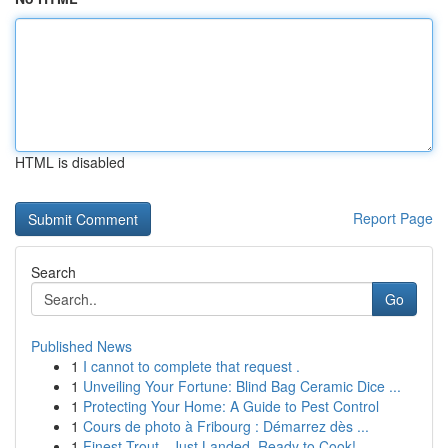
HTML is disabled
Report Page
Search
Go
Published News
1
I cannot to complete that request .
1
Unveiling Your Fortune: Blind Bag Ceramic Dice ...
1
Protecting Your Home: A Guide to Pest Control
1
Cours de photo à Fribourg : Démarrez dès ...
1
Finest Trout - Just Landed, Ready to Cook!