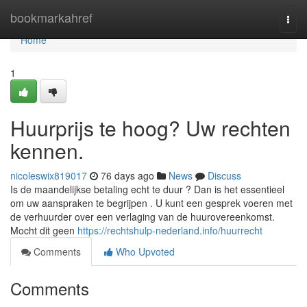
Home
bookmarkahref
Togg
navi
Home
1
Huurprijs te hoog? Uw rechten
kennen.
nicoleswix819017
76 days ago
News
Discuss
Is de maandelijkse betaling echt te duur ? Dan is het essentieel
om uw aanspraken te begrijpen . U kunt een gesprek voeren met
de verhuurder over een verlaging van de huurovereenkomst.
Mocht dit geen
https://rechtshulp-nederland.info/huurrecht
Comments
Who Upvoted
Comments