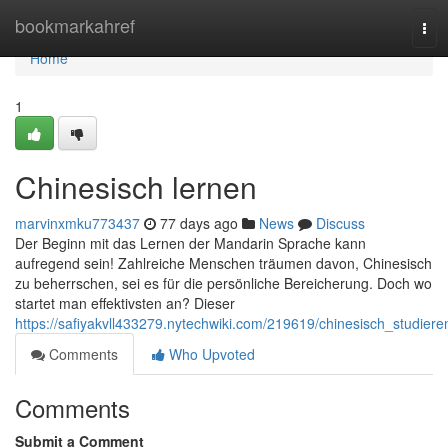
Home
bookmarkahref
Tog
navi
Home
1
Chinesisch lernen
marvinxmku773437
77 days ago
News
Discuss
Der Beginn mit das Lernen der Mandarin Sprache kann
aufregend sein! Zahlreiche Menschen träumen davon, Chinesisch
zu beherrschen, sei es für die persönliche Bereicherung. Doch wo
startet man effektivsten an? Dieser
https://safiyakvll433279.nytechwiki.com/219619/chinesisch_studiere
Comments
Who Upvoted
Comments
Submit a Comment