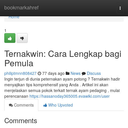
Home
bookmarkahref
Togg
navi
Home
1
Ternakwin: Cara Lengkap bagi
Pemula
philiptmnn808427
77 days ago
News
Discuss
Ingin terjun di dunia peternakan ayam potong ? Ternakwin hadir
menyajikan tips komprehensif yang Anda . Artikel ini akan
menjelaskan semua pokok terkait ternak ayam pedaging , mulai
perencanaan
https://hassanoday365005.evawiki.com/user
Comments
Who Upvoted
Comments