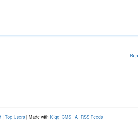
Rep
d
|
Top Users
| Made with
Kliqqi CMS
|
All RSS Feeds