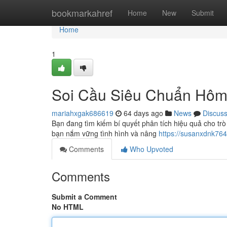
Home
bookmarkahref
Home
New
Submit
Home
1
Soi Cầu Siêu Chuẩn Hôm 
mariahxgak686619
64 days ago
News
Discus
Bạn đang tìm kiếm bí quyết phân tích hiệu quả cho trò
bạn nắm vững tình hình và nâng
https://susanxdnk76
Comments
Who Upvoted
Comments
Submit a Comment
No HTML