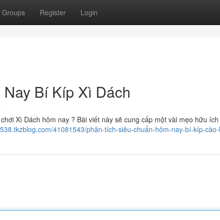
Groups
Register
Login
Nay Bí Kíp Xì Dách
s
 chơi Xì Dách hôm nay ? Bài viết này sẽ cung cấp một vài mẹo hữu ích
4538.tkzblog.com/41081543/phân-tích-siêu-chuẩn-hôm-nay-bí-kíp-cào-