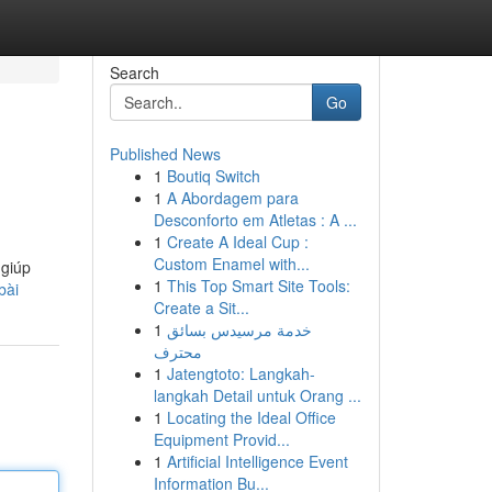
Search
Go
Published News
1
Boutiq Switch
1
A Abordagem para
Desconforto em Atletas : A ...
1
Create A Ideal Cup :
Custom Enamel with...
 giúp
1
This Top Smart Site Tools:
bài
Create a Sit...
1
خدمة مرسيدس بسائق
محترف
1
Jatengtoto: Langkah-
langkah Detail untuk Orang ...
1
Locating the Ideal Office
Equipment Provid...
1
Artificial Intelligence Event
Information Bu...