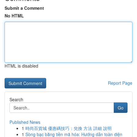
Submit a Comment
No HTML
HTML is disabled
Report Page
Search
Go
Published News
1
時尚百貨城 優惠碼技巧：兌換 方法 詳細 說明
1
Sòng bạc bằng tiền mã hóa: Hướng dẫn toàn diện