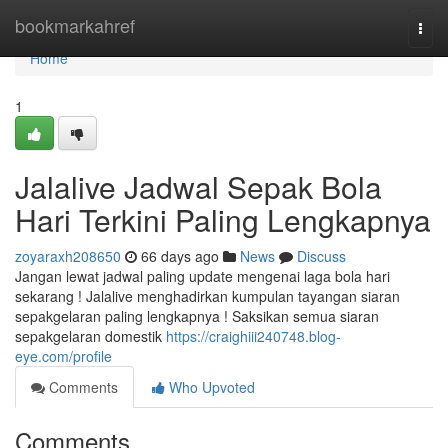
Home
bookmarkahref
Togg
navi
Home
1
Jalalive Jadwal Sepak Bola
Hari Terkini Paling Lengkapnya
zoyaraxh208650
66 days ago
News
Discuss
Jangan lewat jadwal paling update mengenai laga bola hari
sekarang ! Jalalive menghadirkan kumpulan tayangan siaran
sepakgelaran paling lengkapnya ! Saksikan semua siaran
sepakgelaran domestik
https://craighiii240748.blog-
eye.com/profile
Comments
Who Upvoted
Comments