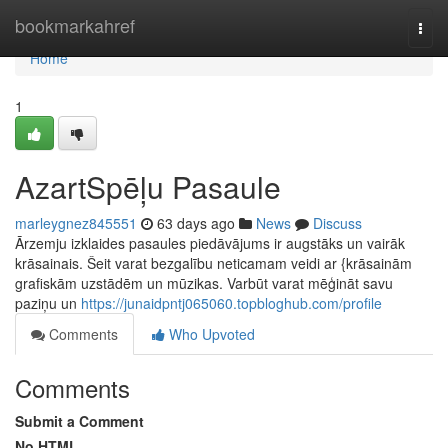
Home
bookmarkahref
Togg
navi
Home
1
AzartSpēļu Pasaule
marleygnez845551
63 days ago
News
Discuss
Ārzemju izklaides pasaules piedāvājums ir augstāks un vairāk
krāsainais. Šeit varat bezgalību neticamam veidi ar {krāsainām
grafiskām uzstādēm un mūzikas. Varbūt varat mēģināt savu
paziņu un
https://junaidpntj065060.topbloghub.com/profile
Comments
Who Upvoted
Comments
Submit a Comment
No HTML