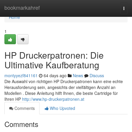
Home
bookmarkahref
Togg
navi
Home
1
HP Druckerpatronen: Die
Ultimative Kaufberatung
montyyezf841161
64 days ago
News
Discuss
Die Auswahl von richtigen HP Druckerpatronen kann eine echte
Herausforderung sein, angesichts der vielfältigen Anzahl an
Modellen . Diese Anleitung hilft Ihnen, die beste Cartridge für
Ihren HP
http://www.hp-druckerpatronen.at
Comments
Who Upvoted
Comments