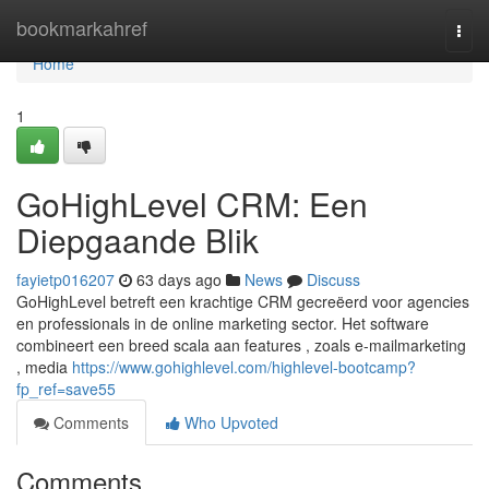
Home
bookmarkahref
Togg
navi
Home
1
GoHighLevel CRM: Een
Diepgaande Blik
fayietp016207
63 days ago
News
Discuss
GoHighLevel betreft een krachtige CRM gecreëerd voor agencies
en professionals in de online marketing sector. Het software
combineert een breed scala aan features , zoals e-mailmarketing
, media
https://www.gohighlevel.com/highlevel-bootcamp?
fp_ref=save55
Comments
Who Upvoted
Comments