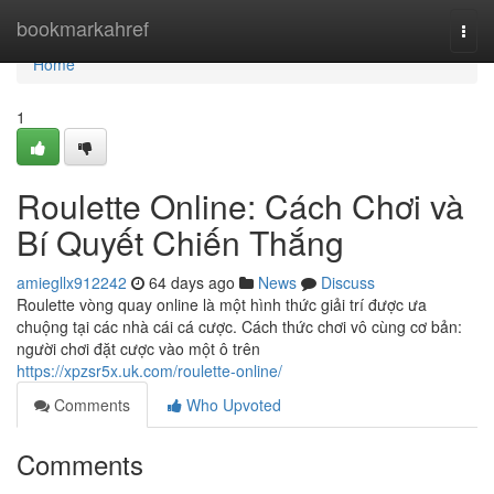
Home
bookmarkahref
Togg
navi
Home
1
Roulette Online: Cách Chơi và
Bí Quyết Chiến Thắng
amiegllx912242
64 days ago
News
Discuss
Roulette vòng quay online là một hình thức giải trí được ưa
chuộng tại các nhà cái cá cược. Cách thức chơi vô cùng cơ bản:
người chơi đặt cược vào một ô trên
https://xpzsr5x.uk.com/roulette-online/
Comments
Who Upvoted
Comments