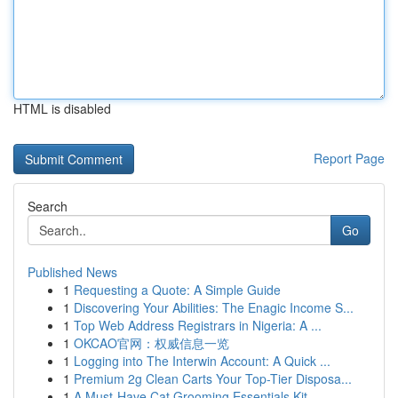
HTML is disabled
Report Page
Search
Go
Published News
1
Requesting a Quote: A Simple Guide
1
Discovering Your Abilities: The Enagic Income S...
1
Top Web Address Registrars in Nigeria: A ...
1
OKCAO官网：权威信息一览
1
Logging into The Interwin Account: A Quick ...
1
Premium 2g Clean Carts Your Top-Tier Disposa...
1
A Must-Have Cat Grooming Essentials Kit