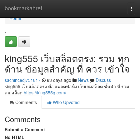
Home
bookmarkahref
Togg
navi
Home
1
king555 เว็บสล็อตตรง: รวม ทุก
ด้าน ข้อมูลสำคัญ ที่ ควร เข้าใจ
sachincedj751817
63 days ago
News
Discuss
king555 เว็บสล็อตตรง คือ แพลตฟอร์ม เว็บเกมสล็อต ชั้นนำ ที่ รวม
เกมสล็อต
https://king555g.com/
Comments
Who Upvoted
Comments
Submit a Comment
No HTML