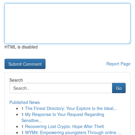
HTML is disabled
Report Page
Search
Go
Published News
1
The Finest Directory: Your Explore to the Ideal...
1
My Response to Your Request Regarding
Sensitive...
1
Recovering Lost Crypto: Hope After Theft
1
WYM9: Empowering youngsters Through online ...