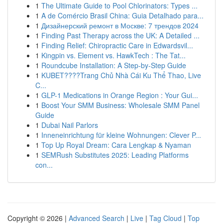
1
The Ultimate Guide to Pool Chlorinators: Types ...
1
A de Comércio Brasil China: Guia Detalhado para...
1
Дизайнерский ремонт в Москве: 7 трендов 2024
1
Finding Past Therapy across the UK: A Detailed ...
1
Finding Relief: Chiropractic Care in Edwardsvil...
1
Kingpin vs. Element vs. HawkTech : The Tat...
1
Roundcube Installation: A Step-by-Step Guide
1
KUBET????️Trang Chủ Nhà Cái Ku Thể Thao, Live
C...
1
GLP-1 Medications in Orange Region : Your Gui...
1
Boost Your SMM Business: Wholesale SMM Panel
Guide
1
Dubai Nail Parlors
1
Inneneinrichtung für kleine Wohnungen: Clever P...
1
Top Up Royal Dream: Cara Lengkap & Nyaman
1
SEMRush Substitutes 2025: Leading Platforms
con...
Copyright © 2026 |
Advanced Search
|
Live
|
Tag Cloud
|
Top