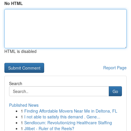
No HTML
HTML is disabled
Report Page
Search
Go
Published News
1
Finding Affordable Movers Near Me in Deltona, FL
1
I not able to satisfy this demand . Gene...
1
Sendlocum: Revolutionizing Healthcare Staffing
1
Jilibet - Ruler of the Reels?