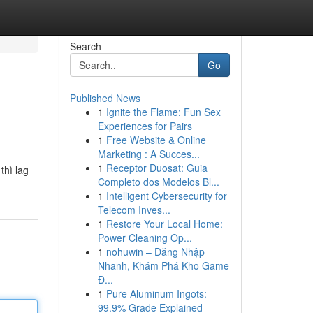
Search
Go
Published News
1
Ignite the Flame: Fun Sex
Experiences for Pairs
1
Free Website & Online
Marketing : A Succes...
1
Receptor Duosat: Guia
thì lag
Completo dos Modelos Bl...
1
Intelligent Cybersecurity for
Telecom Inves...
1
Restore Your Local Home:
Power Cleaning Op...
1
nohuwin – Đăng Nhập
Nhanh, Khám Phá Kho Game
Đ...
1
Pure Aluminum Ingots:
99.9% Grade Explained