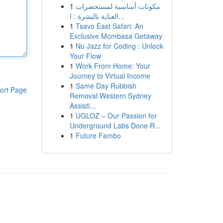
1
مكونات أساسية لمستحضرات
العناية بالبشرة : ا...
1
Tsavo East Safari: An
Exclusive Mombasa Getaway
1
Nu Jazz for Coding : Unlock
Your Flow
1
Work From Home: Your
Journey to Virtual Income
1
Same Day Rubbish
ort Page
Removal Western Sydney
Assisti...
1
UGLOZ – Our Passion for
Underground Labs Done R...
1
Future Fambo