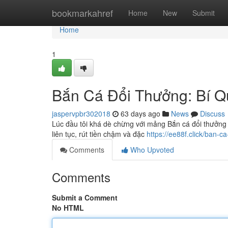
Home
bookmarkahref
Home
New
Submit
Home
1
Bắn Cá Đổi Thưởng: Bí Q
jaspervpbr302018
63 days ago
News
Discuss
Lúc đầu tôi khá dè chừng với mảng Bắn cá đổi thưởng 
liên tục, rút tiền chậm và đặc
https://ee88f.click/ban-c
Comments
Who Upvoted
Comments
Submit a Comment
No HTML