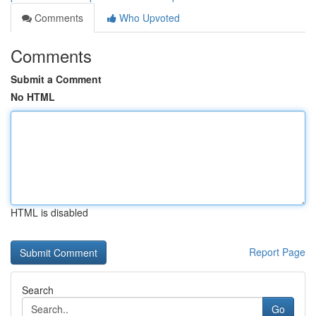
Comments
Who Upvoted
Comments
Submit a Comment
No HTML
HTML is disabled
Report Page
Search
Go