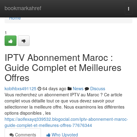
Home
bookmarkahref
Togg
navi
Home
1
IPTV Abonnement Maroc :
Guide Complet et Meilleures
Offres
kobihbxs491125
64 days ago
News
Discuss
Vous recherchez un abonnement IPTV au Maroc ? Ce article
complet vous détaille tout ce que vous devez savoir pour
sélectionner la meilleure offre. Nous examinons les différentes
options disponibles , les
https://aoifexayq339532.blogocial.com/iptv-abonnement-maroc-
guide-complet-et-meilleures-offres-77676344
Comments
Who Upvoted