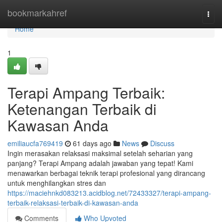
Home
bookmarkahref
Togg
navi
Home
1
Terapi Ampang Terbaik:
Ketenangan Terbaik di
Kawasan Anda
emiliaucfa769419
61 days ago
News
Discuss
Ingin merasakan relaksasi maksimal setelah seharian yang
panjang? Terapi Ampang adalah jawaban yang tepat! Kami
menawarkan berbagai teknik terapi profesional yang dirancang
untuk menghilangkan stres dan
https://maciehnkd083213.acidblog.net/72433327/terapi-ampang-
terbaik-relaksasi-terbaik-di-kawasan-anda
Comments
Who Upvoted