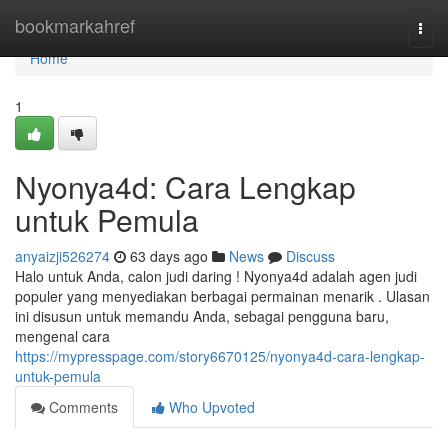
Home
bookmarkahref
Togg
navi
Home
1
Nyonya4d: Cara Lengkap
untuk Pemula
anyaizji526274
63 days ago
News
Discuss
Halo untuk Anda, calon judi daring ! Nyonya4d adalah agen judi
populer yang menyediakan berbagai permainan menarik . Ulasan
ini disusun untuk memandu Anda, sebagai pengguna baru,
mengenal cara
https://mypresspage.com/story6670125/nyonya4d-cara-lengkap-
untuk-pemula
Comments
Who Upvoted