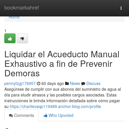
Home
bookmarkahref
Togg
navi
Home
1
Liquidar el Acueducto Manual
Exhaustivo a fin de Prevenir
Demoras
pennyfzgj176957
60 days ago
News
Discuss
Asegúrese de cumplir con sus abonos del suministro de agua al
día para eludir atrasos y las posibles cargos asociadas. Estas
instrucciones le brinda información detallada sobre cómo pagar
su
https://charlievaqp119489.anchor-blog.com/profile
Comments
Who Upvoted