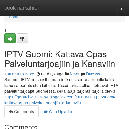
Home
bookmarkahref
Togg
navi
Home
1
IPTV Suomi: Kattava Opas
Palveluntarjoajiin ja Kanaviin
annieruta892389
63 days ago
News
Discuss
Suomen IPTV on suosittu mahdollisuus seurata reaaliaikaisia
kanavia perinteisten laitteita. Tässä tarkastellaan johtavat IPTV-
palveluntarjoajat Suomessa, sekä laaja tarjonta tarjolla olevia
https://gerardlwit167684.blogdiloz.com/40178411/iptv-suomi-
kattava-opas-palveluntarjoajiin-ja-kanaviin
Comments
Who Upvoted
Comments