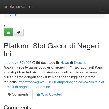
Home
bookmarkahref
Togg
navi
Home
1
Platform Slot Gacor di Negeri
Ini
teganglzm871205
59 days ago
News
Discuss
Apakah website game populer di negeri ini ? Tak ragu lagi! Kami
adalah pilihan terbaik untuk Anda slot online . Berkat adanya
pilihan game dengan tingkat kemenangan tinggi dan promo
fantastis,
https://asiyagnvq961930.ampedpages.com/website-slot-
terbaik-di-negeri-ini-68687658
Comments
Who Upvoted
Comments