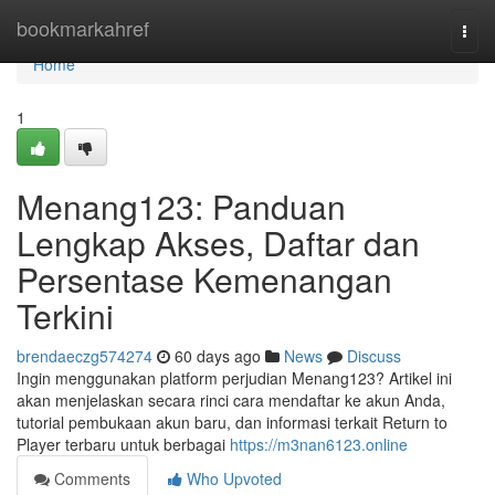
Home
bookmarkahref
Togg
navi
Home
1
Menang123: Panduan
Lengkap Akses, Daftar dan
Persentase Kemenangan
Terkini
brendaeczg574274
60 days ago
News
Discuss
Ingin menggunakan platform perjudian Menang123? Artikel ini
akan menjelaskan secara rinci cara mendaftar ke akun Anda,
tutorial pembukaan akun baru, dan informasi terkait Return to
Player terbaru untuk berbagai
https://m3nan6123.online
Comments
Who Upvoted