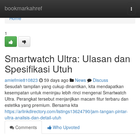
Home
bookmarkahref
Togg
navi
Home
1
Smartwatch Ultra: Ulasan dan
Spesifikasi Utuh
amiefmie810823
59 days ago
News
Discuss
Sesudah tampilan yang cukup dinantikan, kita mendapatkan
kesempatan untuk meninjau lebih rinci mengenai Smartwatch
Ultra. Perangkat tersebut menjanjikan macam fitur terbaru dan
estetika yang premium. Bersama kita
https://arlinkdirectory.com/listings13624790/jam-tangan-pintar-
ultra-analisis-dan-detail-utuh
Comments
Who Upvoted