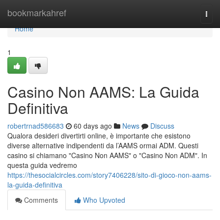
Home
bookmarkahref
Togg
navi
Home
1
Casino Non AAMS: La Guida
Definitiva
robertrnad586683
60 days ago
News
Discuss
Qualora desideri divertirti online, è importante che esistono
diverse alternative indipendenti da l’AAMS ormai ADM. Questi
casino si chiamano "Casino Non AAMS" o "Casino Non ADM". In
questa guida vedremo
https://thesocialcircles.com/story7406228/sito-di-gioco-non-aams-
la-guida-definitiva
Comments
Who Upvoted