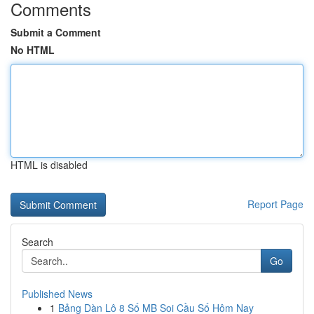
Comments
Submit a Comment
No HTML
HTML is disabled
Report Page
Search
Go
Published News
1
Bảng Dàn Lô 8 Số MB Soi Cầu Số Hôm Nay