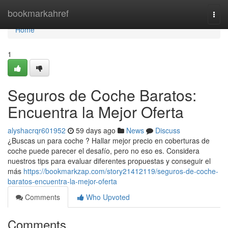
Home
bookmarkahref
Togg
navi
Home
1
Seguros de Coche Baratos:
Encuentra la Mejor Oferta
alyshacrqr601952
59 days ago
News
Discuss
¿Buscas un para coche ? Hallar mejor precio en coberturas de
coche puede parecer el desafío, pero no eso es. Considera
nuestros tips para evaluar diferentes propuestas y conseguir el
más
https://bookmarkzap.com/story21412119/seguros-de-coche-
baratos-encuentra-la-mejor-oferta
Comments
Who Upvoted
Comments