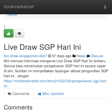
Home
bookmarkahref
Togg
navi
Home
1
Live Draw SGP Hari Ini
live-draw-singapore614667
57 days ago
News
Discuss
Kini mencari informasi mengenai Live Draw SGP Hari Ini terbaru.
Semua bisa menemukan pengeluaran SGP hari ini secara cepat
di sini. Sumber ini menyediakan tayangan aktual pengundian SGP
hari ini . Jangan
https://minibookmarks.com/story21522762/pengeluaran-sgp-hari-
ini
Comments
Who Upvoted
Comments