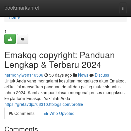
Home
bookmarkahref
Togg
navi
Home
1
Emakqq copyright: Panduan
Lengkap & Terbaru 2024
harmonylwen146586
56 days ago
News
Discuss
Untuk Anda yang mengalami kesulitan mengakses akun Emakqq,
artikel ini menyajikan panduan detail dan paling mutakhir untuk
tahun 2024. Kami akan penjelasan mengenai proses mengakses
ke platform Emakqq. Yakinlah Anda
https://gretavdjc708310.ttblogs.com/profile
Comments
Who Upvoted
Comments