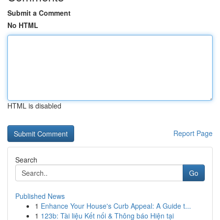
Submit a Comment
No HTML
HTML is disabled
Report Page
Search
Go
Published News
1
Enhance Your House's Curb Appeal: A Guide t...
1
123b: Tài liệu Kết nối & Thông báo Hiện tại