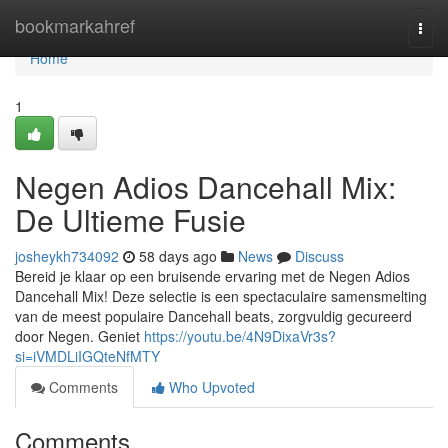
Home
bookmarkahref
Togg
navi
Home
1
Negen Adios Dancehall Mix:
De Ultieme Fusie
josheykh734092
58 days ago
News
Discuss
Bereid je klaar op een bruisende ervaring met de Negen Adios
Dancehall Mix! Deze selectie is een spectaculaire samensmelting
van de meest populaire Dancehall beats, zorgvuldig gecureerd
door Negen. Geniet
https://youtu.be/4N9DixaVr3s?
si=iVMDLiIGQteNfMTY
Comments
Who Upvoted
Comments