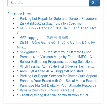
Go
Published News
1
Parking Lot Repair for Safe and Durable Pavement
1
Získat řidičský průkaz : Stojí to vůbec mo...
1
KUBET????️Trang Chủ Nhà Cái Ku Thể Thao, Live
C...
1
会话 copyright ： 优质 资源 整理
1
DE88 – Cổng Game Đổi Thưởng Uy Tín, Đăng Ký
Nha...
1
Sexygame1688n Register: Your Ultimate Guide
1
Personalized Vitreous Mugs by EnamelMFG : C...
1
Builder Estimating Programs: Leading Selections...
1
Vinçli Taşıma: Ağır Yüklerinizi Güvenle Taşıman...
1
Aros Flytt & Städ AB – Trygg flytt och städ i K...
1
Parking Lot Repair Services for Better Curb Appeal
1
Enhance Your Brand with Our Social Media Expert...
1
Purchase Pig Cut Digitally: Your Ultimate Resource
1
Velki প্রতিনিধি তালিকা : অফিশিয়াল তালিকা দেখুন
1
Creating strong financial administration struct...