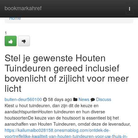
Home
bookmarkahref
Togg
navi
Home
1
Stel je gewenste Houten
Tuindeuren gereed inclusief
bovenlicht of zijlicht voor meer
licht
buiten-deur560100
58 days ago
News
Discuss
Kiest u hout tuindeuren, dan zijn dit de keuze en
aandachtspuntenHouten tuindeuren en hun diverse
houtsoortenDe keuze van de houtsoort is essentieel bij het
aanschaffen van Houten Tuindeuren, omdat deze de levensduur,
https://kallumalbc028158.onesmablog.com/ontdek-de-
voortreffelijke-kwaliteit-van-houten-tuindeuren-voor-uw-thuis-in-