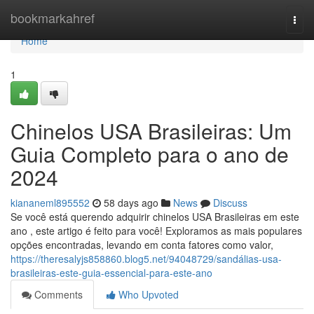
Home
bookmarkahref
Togg
navi
Home
1
Chinelos USA Brasileiras: Um
Guia Completo para o ano de
2024
kiananeml895552
58 days ago
News
Discuss
Se você está querendo adquirir chinelos USA Brasileiras em este
ano , este artigo é feito para você! Exploramos as mais populares
opções encontradas, levando em conta fatores como valor,
https://theresalyjs858860.blog5.net/94048729/sandálias-usa-
brasileiras-este-guia-essencial-para-este-ano
Comments
Who Upvoted