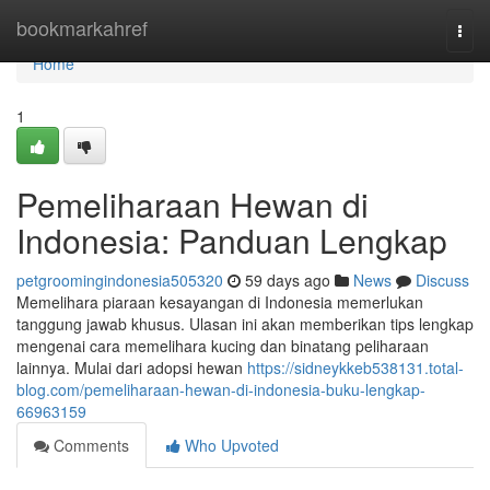
Home
bookmarkahref
Togg
navi
Home
1
Pemeliharaan Hewan di
Indonesia: Panduan Lengkap
petgroomingindonesia505320
59 days ago
News
Discuss
Memelihara piaraan kesayangan di Indonesia memerlukan
tanggung jawab khusus. Ulasan ini akan memberikan tips lengkap
mengenai cara memelihara kucing dan binatang peliharaan
lainnya. Mulai dari adopsi hewan
https://sidneykkeb538131.total-
blog.com/pemeliharaan-hewan-di-indonesia-buku-lengkap-
66963159
Comments
Who Upvoted