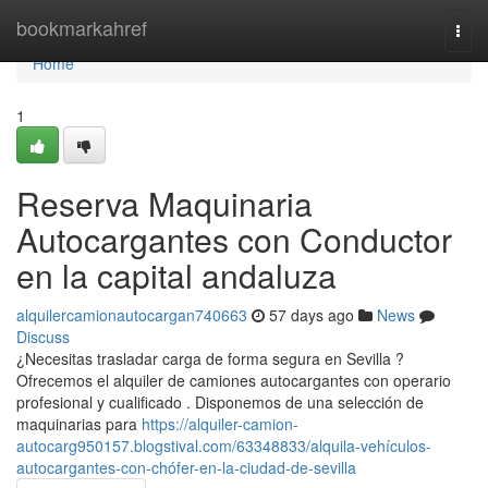
Home
bookmarkahref
Togg
navi
Home
1
Reserva Maquinaria
Autocargantes con Conductor
en la capital andaluza
alquilercamionautocargan740663
57 days ago
News
Discuss
¿Necesitas trasladar carga de forma segura en Sevilla ?
Ofrecemos el alquiler de camiones autocargantes con operario
profesional y cualificado . Disponemos de una selección de
maquinarias para
https://alquiler-camion-
autocarg950157.blogstival.com/63348833/alquila-vehículos-
autocargantes-con-chófer-en-la-ciudad-de-sevilla