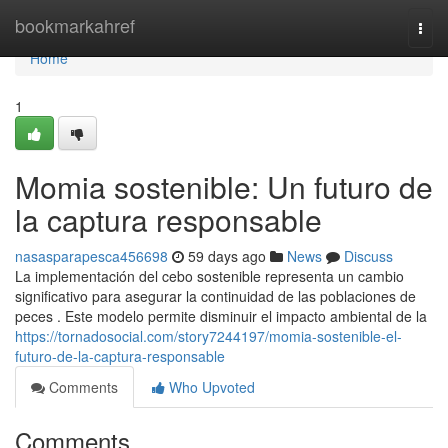
Home
bookmarkahref
Togg
navi
Home
1
Momia sostenible: Un futuro de
la captura responsable
nasasparapesca456698
59 days ago
News
Discuss
La implementación del cebo sostenible representa un cambio
significativo para asegurar la continuidad de las poblaciones de
peces . Este modelo permite disminuir el impacto ambiental de la
https://tornadosocial.com/story7244197/momia-sostenible-el-
futuro-de-la-captura-responsable
Comments
Who Upvoted
Comments