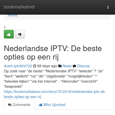
Home
bookmarkahref
Togg
navi
Home
1
Nederlandse IPTV: De beste
opties op een rij
dutch-iptv904722
58 days ago
News
Discuss
Op zoek naar "de beste" "Nederlandse IPTV" "selectie" ? "Je"
"bent" "wellicht" "na" "de" "uitgebreide" "mogelijkheden" ""
"televisie kijken" "via het internet" . "Hieronder" "overzicht"
"bespreekt"
https://bookmarkalexa.com/story7312316/nederlandse-iptv-de-
beste-opties-op-een-rij
Comments
Who Upvoted