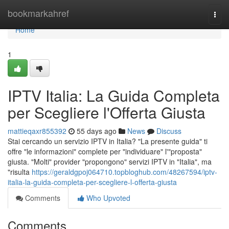
Home
bookmarkahref
Togg
navi
Home
1
IPTV Italia: La Guida Completa
per Scegliere l'Offerta Giusta
mattieqaxr855392
55 days ago
News
Discuss
Stai cercando un servizio IPTV in Italia? "La presente guida" ti
offre "le informazioni" complete per "individuare" l'"proposta"
giusta. "Molti" provider "propongono" servizi IPTV in "Italia", ma
"risulta
https://geraldgpoj064710.topbloghub.com/48267594/iptv-
italia-la-guida-completa-per-scegliere-l-offerta-giusta
Comments
Who Upvoted
Comments